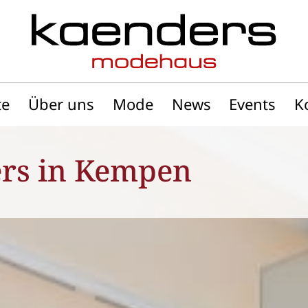
te
Über uns
Mode
News
Events
K
rs in Kempen