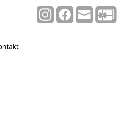



ontakt