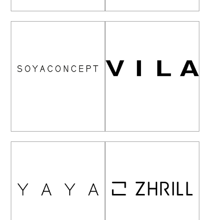
OPUS
RINO & PELLE
SOYACONCEPT
VILA