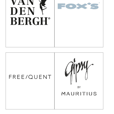
EMILY VAN DEN
FOX’S
BERGH
Freequent
gipsy