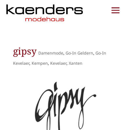
gipsy
Damenmode
,
Go-In Geldern
,
Go-In
Kevelaer
,
Kempen
,
Kevelaer
,
Xanten