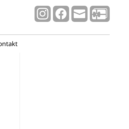



ontakt