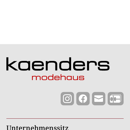



Unternehmenssitz